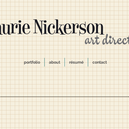
portfolio
about
résumé
contact